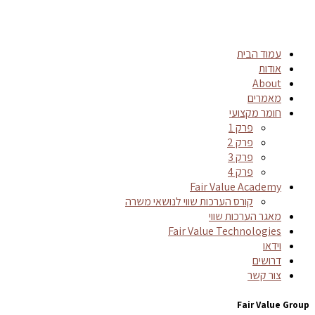
עמוד הבית
אודות
About
מאמרים
חומר מקצועי
פרק 1
פרק 2
פרק 3
פרק 4
Fair Value Academy
קורס הערכות שווי לנושאי משרה
מאגר הערכות שווי
Fair Value Technologies
וידאו
דרושים
צור קשר
Fair Value Group