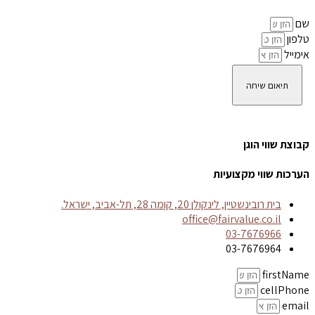
שם
טלפון
אימייל
תיאום שיחה
קבוצת שווי הוגן
הערכות שווי מקצועיות
בית רובינשטיין, לינקולן 20, קומה 28, תל-אביב, ישראל.
office@fairvalue.co.il
03-7676966
03-7676964
firstName
cellPhone
email