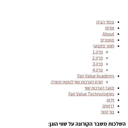
עמוד הבית
אודות
About
מאמרים
חומר מקצועי
פרק 1
פרק 2
פרק 3
פרק 4
Fair Value Academy
קורס הערכות שווי לנושאי משרה
מאגר הערכות שווי
Fair Value Technologies
וידאו
דרושים
צור קשר
השלכות משבר הקורונה על שווי הוגן: