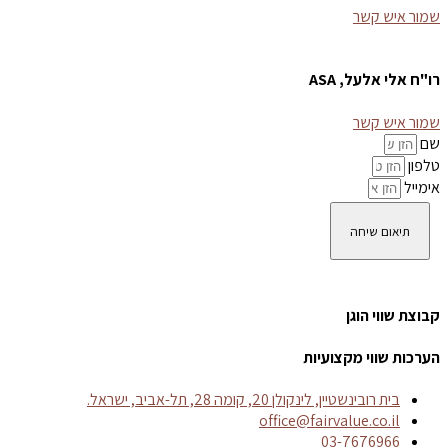
שמור איש קשר
רו"ח אלי אלעל, ASA
שמור איש קשר
שם
טלפון
אימייל
תיאום שיחה
קבוצת שווי הוגן
הערכות שווי מקצועיות
בית רובינשטיין, לינקולן 20, קומה 28, תל-אביב, ישראל.
office@fairvalue.co.il
03-7676966