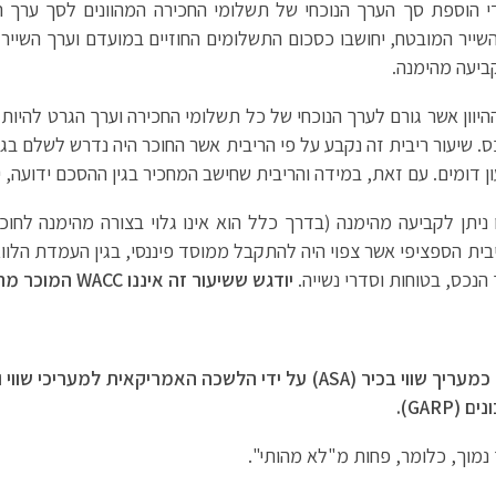
ידי הוספת סך הערך הנוכחי של תשלומי החכירה המהוונים לסך ערך 
השייר המובטח, יחושבו כסכום התשלומים החוזיים במועדם וערך השייר 
קביעה מהימנה.
ההיוון אשר גורם לערך הנוכחי של כל תשלומי החכירה וערך הגרט להיות 
. שיעור ריבית זה נקבע על פי הריבית אשר החוכר היה נדרש לשלם בגין
 דומים. עם זאת, במידה והריבית שחישב המחכיר בגין ההסכם ידועה, י
ו ניתן לקביעה מהימנה (בדרך כלל הוא אינו גלוי בצורה מהימנה לחו
בית הספציפי אשר צפוי היה להתקבל ממוסד פיננסי, בגין העמדת הלו
 הנכס, בטוחות וסדרי נשייה.
יודגש ששיעור זה איננו
WACC
המוכר מהע
כמעריך שווי בכיר (
ASA
) על ידי הלשכה האמריקאית למעריכי שווי ו
נים (
GARP
).