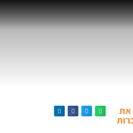
 את
רות