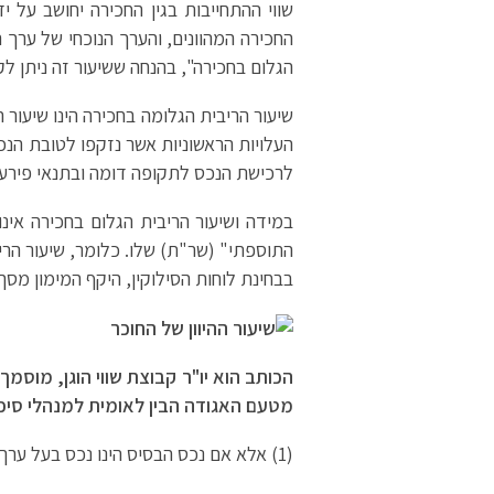
שווי ההתחייבות בגין החכירה יחושב על 
החכירה המהוונים, והערך הנוכחי של ערך 
הגלום בחכירה", בהנחה ששיעור זה ניתן ל
שיעור הריבית הגלומה בחכירה הינו שיעור 
העלויות הראשוניות אשר נזקפו לטובת הנכס
לרכישת הנכס לתקופה דומה ובתנאי פירעון
במידה ושיעור הריבית הגלום בחכירה אינ
התוספתי" (שר"ת) שלו. כלומר, שיעור הרי
בבחינת לוחות הסילוקין, היקף המימון מסך
הכותב הוא יו"ר קבוצת שווי הוגן, מוסמך 
מטעם האגודה הבין לאומית למנהלי סיכו
(1) אלא אם נכס הבסיס הינו נכס בעל ערך נמוך, כלומר, פחות מ"לא מהותי".