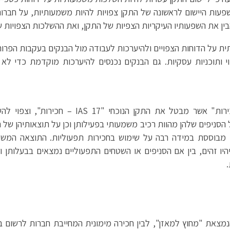
ות היישום לראשונה של התקן צפויות להיות משמעותיות, על חברו
את השפעותיו העיקריות הצפיות של התקן, ואת ההשלכות הצפויות של 
ת על הדוחות הצפויים ולהיערכות לעבודה מול הבנקים בעקבות הפרות
וי ותוכניות עסקיות. גם הבנקים נכנסים להיערכות מוקדמת כדי לא
תקן החשבונאות החדש "IFRS 16 – חכירות" אשר מב
הסניפים שלהן מהוות רכיב משמעותי בפעילותן וכן על תוצאותיהן של 
תן מבוססת במידה רבה על שימוש בחכירות תפעוליות. התוצאה המש
ו זהים, בין אם הסניפים או השטחים התפעוליים נמצאים בבעלותן ו
נמצאת "מחוץ למאזן", לבין חכירה מימונית המחייבת חברות לרשום ב