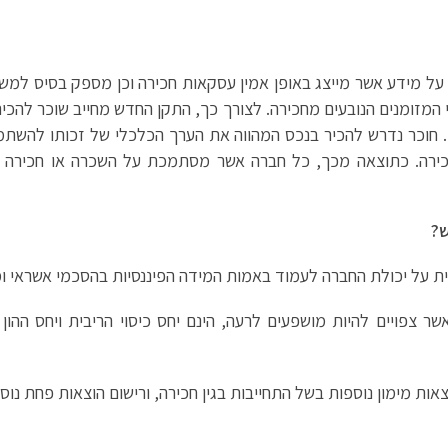
 על מידע אשר מייצג באופן אמין עסקאות חכירה וכן מספק בסיס למ
 המזומנים הנובעים מחכירה. לצורך כך, התקן החדש מחייב שוכר להכיר כ
שכירות לתקופה של מעל 12 חודשים(1). חוכר נדרש להכיר בנכס המהווה את הערך הכלכלי של
חכירה. כתוצאה מכך, כל חברה אשר מסתמכת על השכרה או חכירה 
ש?
 על יכולת החברה לעמוד באמות המידה הפיננסיות בהסכמי אשראי ומ
שר צפויים להיות מושפעים לרעה, הינם יחס כיסוי הריבית ויחס ההון
אות מימון נוספות בשל התחייבות בגין חכירה, ורישום הוצאות פחת נוס