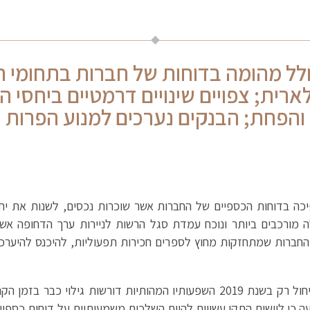
לל מהומה בדוחות של חברות בתחומי ה
רית; צפויים שינויים דרמטיים ביחסי ה
והפחת; הבנקים נערכים למנוע הפרות 
ה בדוחות הכספיים של החברות אשר שוכרות נכסים, לשנות את יחס
אלה מורכבים ביותר ונוכח עמדת סגל הרשות לניירות ערך הדחופה א
חברות שמתחזקות מחוץ לספרים חכירות תפעוליות, להיכנס להיערכ
למרות שמועד התחולה של התקן החדש יחול רק בשנת 2019 השפעותיו המהותיות דו
ה כי ליישום התקן עשויות להיות השלכות משמעותיות על דוחות כספי