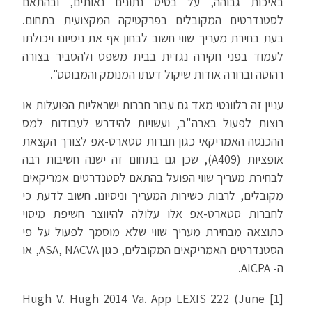
באיכות גבוהה, על בסיס נתונים נאותים, ובהתאם
לסטנדרטים המקובלים בפרקטיקה המקצועית בתחום.
בעת בחירת מעריך שווי חשוב לבחון אף את ניסיונו ויכולתו
לעמוד בפני חקירה נגדית בבית משפט ולהסביר בצורה
רהוטה וברורה אודות שיקול דעתו המנומק והמבוסס".
עניין זה רלוונטי מאד גם עבור חברות ישראליות הפועלות או
רוצות לפעול בארה"ב, ועשויות להידרש לעבודות למס
ההכנסה האמריקאי כגון חברות סטארט-אפ לצורך הקצאת
אופציות (A409), שכן גם בתחום זה ישנה חשיבות רבה
לבחירת מעריך שווי הפועל בהתאם לסטנדרטים אמריקאים
מקובלים, לרבות כשירות המעריך וניסיונו. חשוב לדעת כי
לחברות סטארט-אפ אלו עלולה להיווצר חשיפת מיסוי
כתוצאה מבחירת מעריך שווי שלא מוסמך לפעול על פי
הסטנדרטים האמריקאים המקובלים, כגון ASA, NACVA, או
ה- AICPA.
[1] Hugh V. Hugh 2014 Va. App LEXIS 222 (June