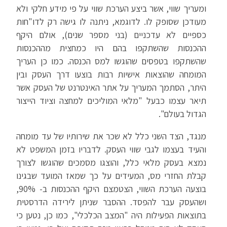
ומעריך שווי, אשר ביצע הערכת שווי על פי מידע חלקי ולא
מעודכן שסופק לו. לדוגמא, ניתנה לו גישה רק לדו"חות
כספיים לא עדכניים (בני מספר שנים), אולם היקף
ההכנסות שהשתקפו בהם היו כמחצית מההכנסות
שהשתקפו בטפסים שהוגשו למס הכנסה. כמו כן העריך
המומחה שהוצאות אישיות רבות בוצעו דרך העסק ובין
היתר, הסתמך המעריך על אתר האינטרנט של העסק אשר
תיאר עצמו כבעל "מלאי המוליכים למחצה וציוד הייצור
הגדול בעולם".
מנגד, הצד השני כלל לא שכר את שירותיו של עד מומחה
והעיד בעצמו לגבי שווי העסק. לדבריו בזמן המשפט לא
נמצא בעסק מלאי כלל, והוצגו מסמכים שהוגשו לצורך
קבלת החזרי מס, המעידים על כך שמאז המועד שבגינו
בוצעה הערכת השווי, הצטמצם היקף ההכנסות ב- 90%,
ושהעסק עבר להפסד. ההסבר שניתן לירידה הדרסטית
בתוצאות הפעילות היה "המצב הכלכלי", כמו כן, נטען כי