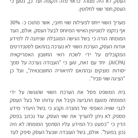
העסק לא היה מנוהל כראוי מזה תקופה ועל כן, נטען כי
העסק חסר שווי לחלוטין.
מעריך השווי ייחס לפעילות שווי חיובי, אשר מתוכו כ- 30%
אף נזקפו למוניטין האישי המיוחס לבעל העסק. אולם, העד
המומחה הודה כי בשל הגישה המוגבלת שניתנה לו למידע
אודות העסק, הערכת השווי לא נערכה בהתאם לסטנדרטים
המקובלים על ידי לשכת רואי החשבון האמריקאית
(AICPA). יחד עם זאת, טען כי "העבודה נערכה על סמך
יסודות מוצקים ובהתאם לתיאוריה החשבונאית", ועל כן
"הציגה שווי סביר".
בית המשפט פסל את הערכת השווי שהוגשה על ידי
המומחה מטעם התביעה וקיבל את עדותו של בעל העסק
לגבי שוויה האפסי של החברה וקבע כי בשל היעדר מידע
מספק לא ניתן להעריך את שווי העסק. עוד נכתב בפסק
הדין כי "כמעט כל המידע עליו הסתמך המומחה לא היה
נכון בפועל". אולם, בשל העובדה שבעל העסק סיפק לעד