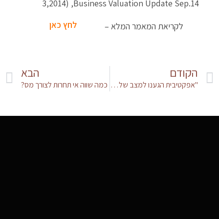
3,2014) ,Business Valuation Update Sep.14
לחץ כאן
לקריאת המאמר המלא –
הקודם
הבא
"אפקטיבית הגענו למצב של הלאמת חברות הביטוח דה-פקטו"
כמה שווה אי תחרות לצורך מס?