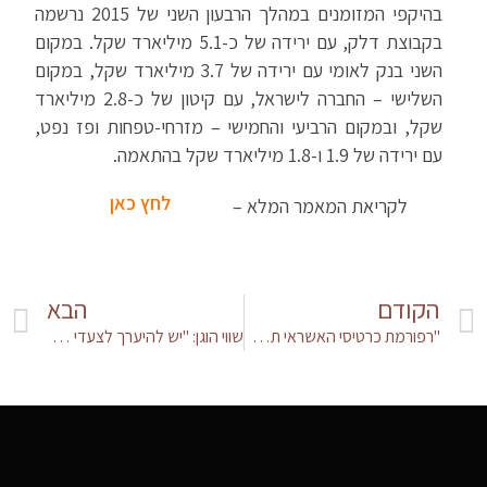
בהיקפי המזומנים במהלך הרבעון השני של 2015 נרשמה
בקבוצת דלק, עם ירידה של כ-5.1 מיליארד שקל. במקום
השני בנק לאומי עם ירידה של 3.7 מיליארד שקל, במקום
השלישי – החברה לישראל, עם קיטון של כ-2.8 מיליארד
שקל, ובמקום הרביעי והחמישי – מזרחי-טפחות ופז נפט,
עם ירידה של 1.9 ו-1.8 מיליארד שקל בהתאמה.
לחץ כאן
לקריאת המאמר המלא –
הקודם
הבא
"רפורמת כרטיסי האשראי תחתוך את הרווח השנתי בבנקים ב-700 מיליון שקל"
שווי הוגן: "יש להיערך לצעדי מנע בהערכות שווי, רשות ניירות ערך מהדקת את הפיקוח על התחום"