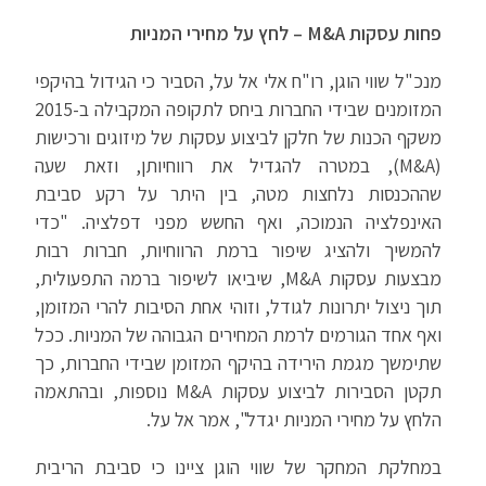
פחות עסקות M&A – לחץ על מחירי המניות
מנכ"ל שווי הוגן, רו"ח אלי אל על, הסביר כי הגידול בהיקפי
המזומנים שבידי החברות ביחס לתקופה המקבילה ב-2015
משקף הכנות של חלקן לביצוע עסקות של מיזוגים ורכישות
(M&A), במטרה להגדיל את רווחיותן, וזאת שעה
שההכנסות נלחצות מטה, בין היתר על רקע סביבת
האינפלציה הנמוכה, ואף החשש מפני דפלציה. "כדי
להמשיך ולהציג שיפור ברמת הרווחיות, חברות רבות
מבצעות עסקות M&A, שיביאו לשיפור ברמה התפעולית,
תוך ניצול יתרונות לגודל, וזוהי אחת הסיבות להרי המזומן,
ואף אחד הגורמים לרמת המחירים הגבוהה של המניות. ככל
שתימשך מגמת הירידה בהיקף המזומן שבידי החברות, כך
תקטן הסבירות לביצוע עסקות M&A נוספות, ובהתאמה
הלחץ על מחירי המניות יגדל", אמר אל על.
במחלקת המחקר של שווי הוגן ציינו כי סביבת הריבית