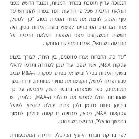
הנמוכה עדיין תומכת במחירי המניות, ומנגד החשש מפני
העלאת הריבית שעל פי הודעות הפד צפויה להתרחש עד
סוף השנה, לוחצת את מחירי המניות מטה. "כך למשל,
אחד הגורמים המרכזיים לפיצוץ בועת המניות בסין, היה
חששות המשקיעים מפני השפעת העלאת הריבית על
הבורסה בשנחאי", אמרו במחלקת המחקר.
"עד כה, החברות אגרו מזומנים, בין היתר, לצורך ביצוע
עסקות M&A, אשר שפכו עוד שמן למדורה ותרמו לראלי
בשוקי המניות בכלל ובישראל בפרט. עסקות ה-M&A סביב
טבע ופריגו למשל, הקפיצו את מחירי מניותיהן. ירידה בסך
המזומנים, כפי שנצפתה ברבעון השני, מצביעה על כך
שהחברות החלו לממש את מהלכי ה-M&A, כלומר, יש
בידיהן פחות מזומן ולכן פחות יכולת להוציא לפועל
עסקאות M&A, מכאן, מבחינה זו קטנה יכולתן לתמוך
בהמשך הראלי", הדגישו בשווי הוגן.
לפי בדיקת חברת הייעוץ הכלכלי, הירידה המשמעותית