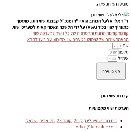
מוניטין המותג שלה.
ד"ר אלי אלעל הכותב הוא יו"ר ומנכ"ל קבוצת שווי הוגן, מוסמך
כמעריך שווי בכיר (ASA) על ידי הלשכה האמריקאית למעריכי שווי.
קודם
הקודם
היתרונות והחסרונות של כל גישה להערכת שווי
הבא
החשיבות של שימוש במעריך שווי מקצועי עבור עו"ד
הבא
שם
טלפון
אימייל
תיאום שיחה
קבוצת שווי הוגן
הערכות שווי מקצועיות
בית רובינשטיין, לינקולן 20, קומה 28, תל-אביב, ישראל.
office@fairvalue.co.il