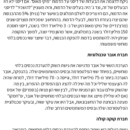
ניקח לדוגמה את הבעלות של דיסני על הדמות "מיקי מאוס". אם דיסני לא היו
הבעלים של זה, וצד ג' היה בעלים של הדמות, והיה מעוניין "להשכיר" לדיסני
את הדמות, הם היו צריכים לשלם תמלוגים בשיעור של (נניח) 5% מההכנסות
שהם יצרו בעזרת הדמות, לבעלי הדמות. בהתחשב שמכירות מוצרים שונים
(מרצ'נדייז) של מיקי מאוס הינן של כ- 3 מיליארד דולר בשנה, דיסני חוסכת
150 מיליון דולר בשנה בתמלוגים, אשר מהוון מידי שנה, למשך התקופה
שניתן יהיה להשתמש בדמות להפקת הכנסות, דבר שיוצר שווי נכסים בלתי
מוחשי משמעותי.
חברת אובר טכנולוגיות
הערכת השווי של אובר מדגישה את גישת השוק להערכת נכסים בלתי
מוחשיים, במיוחד שווי הפלטפורמה ובסיס המשתמשים שלה. בהנפקה, אובר
הוערכה ביותר מ-75 מיליארד דולר, וגייסה כ- 70 מיליארד דולר, למרות שהיה
לה הון עצמי שלילי וכל מה שיכלה להציג הם הפסדים. ההפרש, בין מה
שהשוק שילם עבור הון המניות שלה, לבין שווי הון מניות (בספרים) של אפס
(אם לא שלילי) מייצג את שווי הנכסים הבלתי מוחשיים של אובר, ש"חמקו"
מעינה הבוחנת של החשבונאות, אבל היוו את עיקר שוויה, ובעיקר טכנולוגיית
הפלטפורמה שלה ובסיס המשתמשים הרחב שלה.
חברת קוקה קולה
גישת העלות היא שיטה נוספת להערכת נכסים בלתי מוחשיים, המביאה