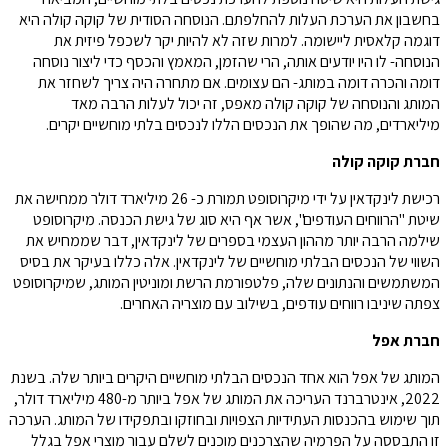
בחשבון את הערכת העלות להחלפתם. הנוסחה הסודית של קוקה קולה היא
דוגמה קלאסית ליישומה. למרות שזה לא להיות יקר לשכפל פיזית את
הנוסחה- לו היו יודעים אותה, הרי שהזמן, המאמץ והכסף כדי ליצור נוסחה
דומה והכרה דומה במותג- הם עצומים. אם מתחרה היה צריך לשחזר את
המותג והנוסחה של קוקה קולה מאפס, זה יכול לעלות הרבה מאד
מיליארדים, מה שהופך את הנכסים הללו לנכסים בלתי מוחשיים יקרים.
חברת קוקה קולה
רכישת לינקדאין על ידי מיקרוסופט תמורת כ- 26 מיליארד דולר ממחישה את
שיטת "הרווחים העודפים", אשר אף היא סוג של גישת הכנסה. מיקרוסופט
שילמה הרבה יותר מההון העצמי בספרים של לינקדאין, דבר שממחיש את
השווי של הנכסים הבלתי מוחשיים של לינקדאין. אלה כללו בעיקר את בסיס
המשתמשים והנתונים שלה, פלטפורמת הרשת ומוניטין המותג, שמיקרוסופט
צפתה שיניבו רווחים עודפים, בשילוב עם מוצריה האחרים.
חברת אפל
המותג של אפל הוא אחד הנכסים הבלתי מוחשיים היקרים ביותר שלה. בשנת
2022, אינטרברנד העריכה את המותג של אפל ביותר מ-480 מיליארד דולר,
תוך שימוש בהכנסות העתידיות הצפויות ובחוזקו ובתפקידו של המותג. הערכה
זו התבססה על הפרמיה שהצרכנים מוכנים לשלם עבור מוצרי אפל בגלל