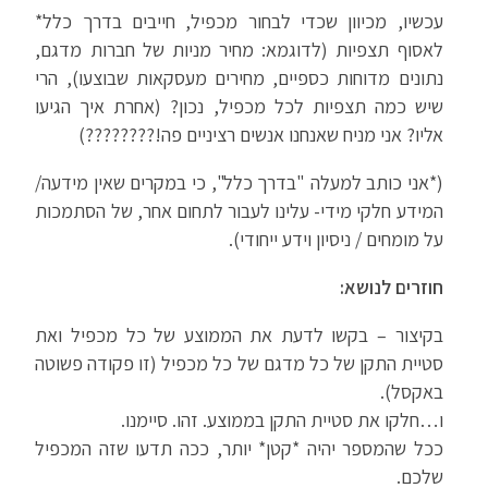
עכשיו, מכיוון שכדי לבחור מכפיל, חייבים בדרך כלל*
לאסוף תצפיות (לדוגמא: מחיר מניות של חברות מדגם,
נתונים מדוחות כספיים, מחירים מעסקאות שבוצעו), הרי
שיש כמה תצפיות לכל מכפיל, נכון? (אחרת איך הגיעו
אליו? אני מניח שאנחנו אנשים רציניים פה!????????)
(*אני כותב למעלה "בדרך כלל", כי במקרים שאין מידעה/
המידע חלקי מידי- עלינו לעבור לתחום אחר, של הסתמכות
על מומחים / ניסיון וידע ייחודי).
חוזרים לנושא:
בקיצור – בקשו לדעת את הממוצע של כל מכפיל ואת
סטיית התקן של כל מדגם של כל מכפיל (זו פקודה פשוטה
באקסל).
ו…חלקו את סטיית התקן בממוצע. זהו. סיימנו.
ככל שהמספר יהיה *קטן* יותר, ככה תדעו שזה המכפיל
שלכם.