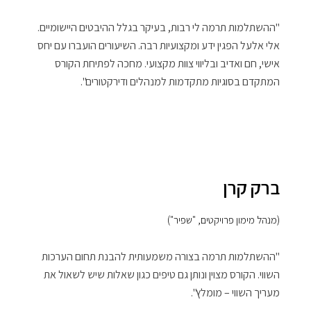
"ההשתלמות תרמה לי רבות, בעיקר בגלל ההיבטים היישומיים.
אלי אלעל הפגין ידע ומקצועיות רבה. השיעורים הועברו עם יחס
אישי, חם ואדיב ובליווי צוות מקצועי. מחכה לפתיחת הקורס
המתקדם בסוגיות מתקדמות למנהלים ודירקטורים".
ברק קרן
(מנהל מימון פרויקטים, "שפיר")
"ההשתלמות תרמה בצורה משמעותית להבנת תחום הערכות
השווי. הקורס מצוין ונותן גם טיפים כגון שאלות שיש לשאול את
מעריך השווי – מומלץ".