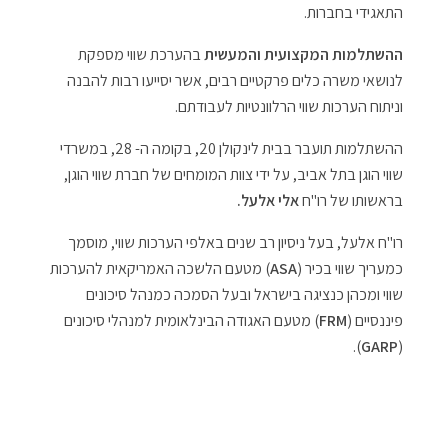
התאגידי בחברות.
ההשתלמות המקצועית והמעשית
בהערכת שווי מספקת
לנושאי משרה כלים פרקטיים רבים, אשר יסייעו רבות להבנה
וניתוח הערכות שווי הרלוונטיות לעבודתם.
ההשתלמות תועבר בבית לינקולן 20, בקומה ה- 28, במשרדי
שווי הוגן בתל אביב, על ידי צוות המומחים של חברת שווי הוגן,
בראשותו של רו"ח
אלי אלעל.
רו"ח אלעל, בעל ניסיון רב שנים באלפי הערכות שווי, מוסמך
כמעריך שווי בכיר (
ASA
) מטעם הלשכה האמריקאית להערכות
שווי ומכהן כנציגה בישראל ובעל הסמכה כמנהל סיכונים
פיננסיים (
FRM
) מטעם האגודה הבינלאומית למנהלי סיכונים
).
GARP
(