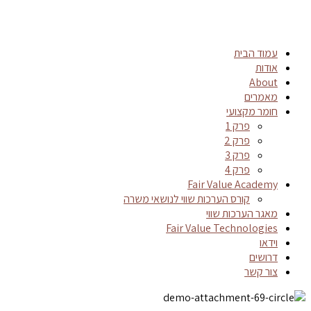
עמוד הבית
אודות
About
מאמרים
חומר מקצועי
פרק 1
פרק 2
פרק 3
פרק 4
Fair Value Academy
קורס הערכות שווי לנושאי משרה
מאגר הערכות שווי
Fair Value Technologies
וידאו
דרושים
צור קשר