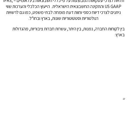
תלויות לצרכי עסקאות המבוצעות על פי כללי חשבונאות בינלאומיים – IFRS,
US GAAP והתקינה החשבונאית הישראלית. הייעוץ הכלכלי והערכות שווי
ניתנים לצרכי דיווח כספי וחוות דעת מומחה לבתי משפט, כמו גם לרשויות
רגולטוריות וסטטוטוריות שונות, בארץ ובחו”ל.
בין לקוחות החברה, נמנות, בין היתר, עשרות חברות ציבוריות, מהגדולות
בארץ:
=